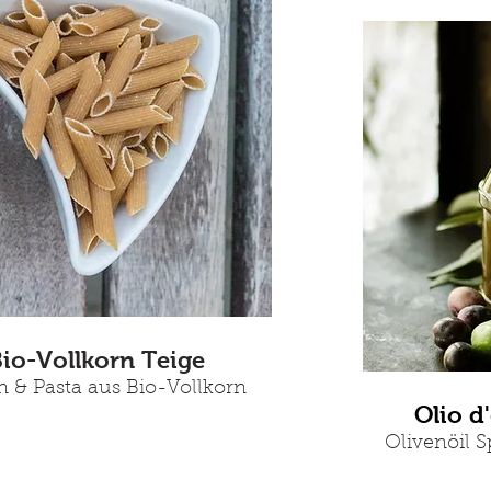
io-Vollkorn Teige
n & Pasta
aus Bio-Vollkorn
Olio d
Olivenöil S